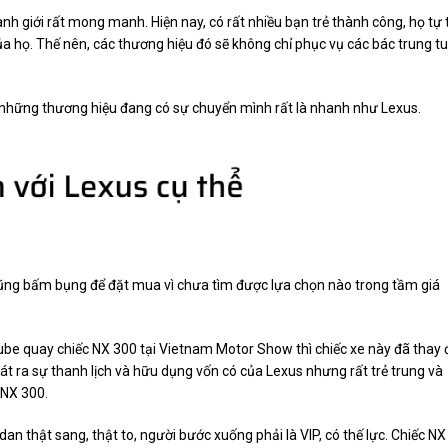
ranh giới rất mong manh. Hiện nay, có rất nhiều bạn trẻ thành công, họ tự 
a họ. Thế nên, các thương hiệu đó sẽ không chỉ phục vụ các bác trung tu
tới những thương hiệu đang có sự chuyển mình rất là nhanh như Lexus.
 cũng bấm bụng để đặt mua vì chưa tìm được lựa chọn nào trong tầm giá
ube quay chiếc NX 300 tại Vietnam Motor Show thì chiếc xe này đã thay 
át ra sự thanh lịch và hữu dụng vốn có của Lexus nhưng rất trẻ trung và
 NX 300.
dan thật sang, thật to, người bước xuống phải là VIP, có thế lực. Chiếc NX