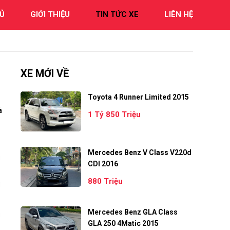
Ủ
GIỚI THIỆU
TIN TỨC XE
LIÊN HỆ
XE MỚI VỀ
Toyota 4 Runner Limited 2015
à
1 Tỷ 850 Triệu
Mercedes Benz V Class V220d
CDI 2016
880 Triệu
Mercedes Benz GLA Class
GLA 250 4Matic 2015