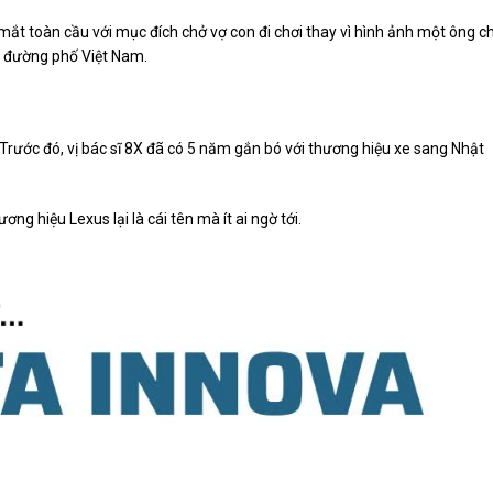
 mắt toàn cầu với mục đích chở vợ con đi chơi thay vì hình ảnh một ông c
n đường phố Việt Nam.
Trước đó, vị bác sĩ 8X đã có 5 năm gắn bó với thương hiệu xe sang Nhật
ng hiệu Lexus lại là cái tên mà ít ai ngờ tới.