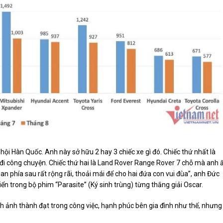
ã hội Hàn Quốc. Anh này sở hữu 2 hay 3 chiếc xe gì đó. Chiếc thứ nhất là
 đi công chuyện. Chiếc thứ hai là Land Rover Range Rover 7 chỗ mà anh 
ian phía sau rất rộng rãi, thoải mái để cho hai đứa con vui đùa”, anh Đức
ển trong bộ phim “Parasite” (Ký sinh trùng) từng thắng giải Oscar.
nh ảnh thành đạt trong công việc, hạnh phúc bên gia đình như thế, nhưng