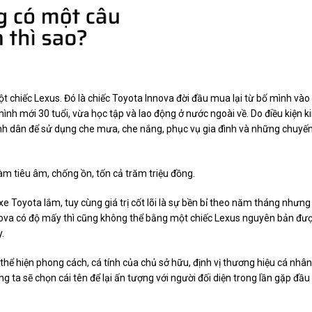
ột chiếc Lexus. Đó là chiếc Toyota Innova đời đầu mua lại từ bố mình vào
nh mới 30 tuổi, vừa học tập và lao động ở nước ngoài về. Do điều kiện k
bình dân để sử dụng che mưa, che nắng, phục vụ gia đình và những chuyế
làm tiêu âm, chống ồn, tốn cả trăm triệu đồng.
e Toyota lắm, tuy cùng giá trị cốt lõi là sự bền bỉ theo năm tháng nhưng
nova có độ mấy thì cũng không thể bằng một chiếc Lexus nguyên bản đượ
.
, thể hiện phong cách, cá tính của chủ sở hữu, định vị thương hiệu cá nhân
g ta sẽ chọn cái tên để lại ấn tượng với người đối diện trong lần gặp đầu