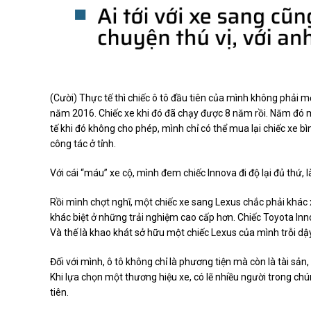
(Cười) Thực tế thì chiếc ô tô đầu tiên của mình không phải m
năm 2016. Chiếc xe khi đó đã chạy được 8 năm rồi. Năm đó mì
tế khi đó không cho phép, mình chỉ có thể mua lại chiếc xe 
công tác ở tỉnh.
Với cái “máu” xe cộ, mình đem chiếc Innova đi độ lại đủ thứ, 
Rồi mình chợt nghĩ, một chiếc xe sang Lexus chắc phải khác x
khác biệt ở những trải nghiệm cao cấp hơn. Chiếc Toyota In
Và thế là khao khát sở hữu một chiếc Lexus của mình trỗi dậy
Đối với mình, ô tô không chỉ là phương tiện mà còn là tài sản
Khi lựa chọn một thương hiệu xe, có lẽ nhiều người trong chún
tiên.