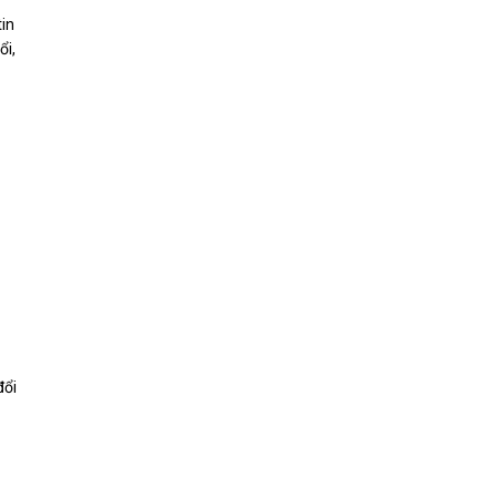
tin
ổi,
đổi