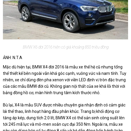
BMW X6 đời 2016 hiện có giá khoảng 850 triệu đồng
ẢNH: N.T.A
Mặc dù hiện tại, BMW X4 đời 2016 là mẫu xe thế hệ cũ nhưng tổng
thể thiết kế bên ngoài vẫn khá góc cạnh, vuông vức và nam tính. Tuy
nhiên, xe chỉ dùng đèn pha xenon với viền LED định vị tròn đặc trưng
của các mẫu BMW đời cũ. Không gian nội thất của xe khá lỗi thời với
bảng đồng hồ cơ, màn hình trung tâm kích thước nhỏ.
Bù lại, X4 là mẫu SUV được nhiều chuyên gia nhận định có cảm giác
lái thể thao, linh hoạt hàng đầu phân khúc. Trang bị khối động cơ
tăng áp kép, dung tích 2.0 lít, BMW X4 có thể sản sinh công suất lên
tới 245 mã lực và mô-men xoắn cực đại 350 Nm. Ngoài ra, mẫu xe
này còn dùng hộp số tự động 8 cấp và hệ dẫn động bốn bánh toàn