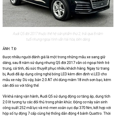
Audi Q5 đời 2017 thuộc thế hệ sản phẩm thứ 2, trải qua 8 năm
tuổi nhưng ngoại hình vẫn hài hòa, bền dáng
ẢNH: T.Đ
Được nhiều người đánh giá là một trong những mẫu xe sang giữ
dáng, sau 8 năm sử dụng nhưng Q5 đời 2017 vẫn có ngoại hình trẻ
trung, cá tính, đủ sức thuyết phục nhiều khách hàng. Ngay từ trang
bị, Audi đã áp dụng công nghệ bóng LED kèm đèn định vị LED cho
mẫu xe này. Dù vậy, bản 2.0 AT chỉ dùng mâm 18 inch sơn bạc, kém
cân đối so với tổng thể.
Về khả năng vận hành, Audi Q5 sử dụng động cơ tăng áp, dung tích
2.0 lít tương tự các đối thủ trong phân khúc. Động cơ này sản sinh
công suất 252 mã lực và mô-men xoắn cực đại 370 Nm, kết hợp với
hộp số tự động 7 cấp cùng hệ thống dẫn động 4 bánh Quattro. Thời