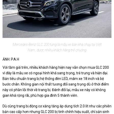
Mercedes-Benz GLC 200 từng là mẫu xe bán khá chạy tại Việt
Nam, được nhiều khách hàng trẻ chuộng
ẢNH: P.A.H
Với tầm giá trên, nhiều khách hàng hiện nay vẫn chọn mua GLC 200
vì đây là mẫu xe có ngoại hình khá sang trọng, trẻ trung và hiện đại.
Bản tiêu chuẩn trang bị hệ thống đèn LED, mâm xe 18 inch và bệ
bước chân. Không gian nội thất tương đối sang trọng dù ở thời điểm
này có phần lỗi thời về trang bị. Đánh đổi lại, mẫu xe này có không
gian khá rộng rãi, phù hợp gia đình 5 thành viên.
Dù cùng trang bị động cơ xăng tăng áp dung tích 2.0 lít như các phiên
bản cao cấp hơn nhưng GLC 200 bị tinh chỉnh hiệu suất, chỉ sản sinh