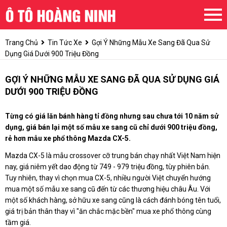
Trang Chủ
Tin Tức Xe
Gợi Ý Những Mẫu Xe Sang Đã Qua Sử
Dụng Giá Dưới 900 Triệu Đồng
GỢI Ý NHỮNG MẪU XE SANG ĐÃ QUA SỬ DỤNG GIÁ
DƯỚI 900 TRIỆU ĐỒNG
Từng có giá lăn bánh hàng tỉ đồng nhưng sau chưa tới 10 năm sử
dụng, giá bán lại một số mẫu xe sang cũ chỉ dưới 900 triệu đồng,
rẻ hơn mẫu xe phổ thông Mazda CX-5.
Mazda CX-5 là mẫu crossover cỡ trung bán chạy nhất Việt Nam hiện
nay, giá niêm yết dao động từ 749 - 979 triệu đồng, tùy phiên bản.
Tuy nhiên, thay vì chọn mua CX-5, nhiều người Việt chuyển hướng
mua một số mẫu xe sang cũ đến từ các thương hiệu châu Âu. Với
một số khách hàng, sở hữu xe sang cũng là cách đánh bóng tên tuổi,
giá trị bản thân thay vì "ăn chắc mặc bền" mua xe phổ thông cùng
tầm giá.