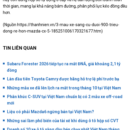
thời gian, mang lại khả năng bám đường, phân phối lực kéo đồng đều
hơn.
(Nguồn
https://thanhnien.vn/3-mau-xe-sang-cu-duoi-900-trieu-
dong-re-hon-mazda-cx-5-185251006170321677.htm
)
TIN LIÊN QUAN
Subaru Forester 2026 tiếp tục ra mắt ĐNÁ, giá khoảng 2,1 tỷ
đồng
Làn đầu tiên Toyota Camry được hãng hỗ trợ lệ phí trước bạ
Những mẫu xe đã lên lịch ra mắt trong tháng 10 tại Việt Nam
Phân khúc C-SUV tại Việt Nam chuẩn bị có 2 mẫu xe off-road
mới
Liệu có phải Mazda6 ngừng bán tại Việt Nam?
Những sai lầm phổ biến của tài xế khi dùng ô tô hộp số CVT
Doanh số 10 xe ô tô xăng dầu bán chạy nhất Việt Nam tháng