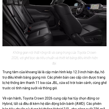
Không gian nội thất rộng rãi và sang trọng của Toyota Crown
2026, với ghế bọc da tiêu chuẩn và thiết kế bảng điều khiển hiện
đại.
Trung tâm của khoang lái là cặp màn hình kép 12.3 inch hiện đại, hỗ
trợ điều khiển bằng giọng nói. Các phiên bản cao cấp còn được trang
bị hệ thống âm thanh 11 loa của JBL, cửa sổ trời toàn cảnh, cùng ghế
trước có tính năng sưởi và thông gió.
Về vận hành, Toyota Crown 2026 cung cấp hai tùy chọn động cơ
Hybrid, tất cả đều đi kèm hệ dẫn động bốn bánh (AWD). Các phiên