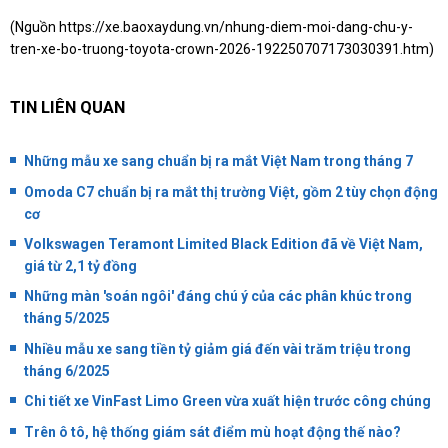
(Nguồn
https://xe.baoxaydung.vn/nhung-diem-moi-dang-chu-y-
tren-xe-bo-truong-toyota-crown-2026-192250707173030391.htm
)
TIN LIÊN QUAN
Những mẫu xe sang chuẩn bị ra mắt Việt Nam trong tháng 7
Omoda C7 chuẩn bị ra mắt thị trường Việt, gồm 2 tùy chọn động
cơ
Volkswagen Teramont Limited Black Edition đã về Việt Nam,
giá từ 2,1 tỷ đồng
Những màn 'soán ngôi' đáng chú ý của các phân khúc trong
tháng 5/2025
Nhiều mẫu xe sang tiền tỷ giảm giá đến vài trăm triệu trong
tháng 6/2025
Chi tiết xe VinFast Limo Green vừa xuất hiện trước công chúng
Trên ô tô, hệ thống giám sát điểm mù hoạt động thế nào?