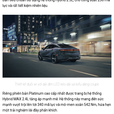
bản tiêu chuẩn sử dụng hệ thống Hybrid 2.5L, cho công suất 236 mã
lực và rất tiết kiệm nhiên liệu.
Thiết kế đuôi xe với dải đèn LED kéo dài và kiểu dáng coupe.
Riêng phiên bản Platinum cao cấp nhất được trang bị hệ thống
Hybrid MAX 2.4L tăng áp mạnh mẽ. Hệ thống này mang đến sức
mạnh vượt trội lên tới 340 mã lực và mô-men xoắn 542 Nm, hứa hẹn
một trải nghiệm lái đầy phấn khích.