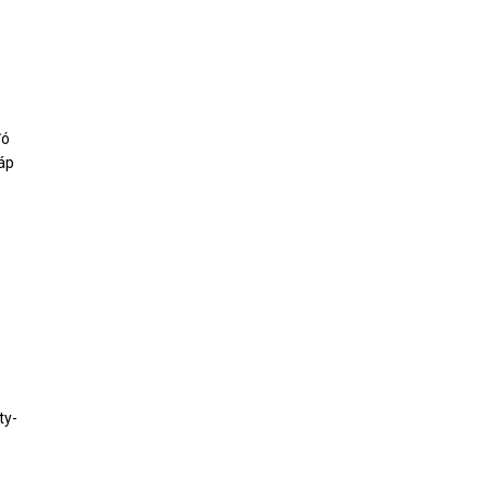
đó
 áp
ty-