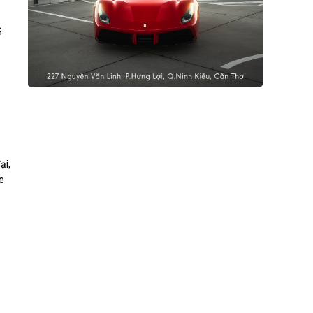
S
ại,
e