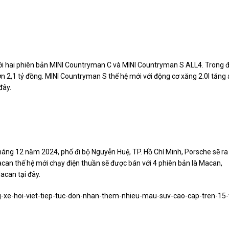
ới hai phiên bản MINI Countryman C và MINI Countryman S ALL4. Trong 
n 2,1 tỷ đồng. MINI Countryman S thế hệ mới với động cơ xăng 2.0l tăng
đây.
háng 12 năm 2024, phố đi bộ Nguyễn Huệ, TP. Hồ Chí Minh, Porsche sẽ ra
can thế hệ mới chạy điện thuần sẽ được bán với 4 phiên bản là Macan,
can tại đây.
g-xe-hoi-viet-tiep-tuc-don-nhan-them-nhieu-mau-suv-cao-cap-tren-15-