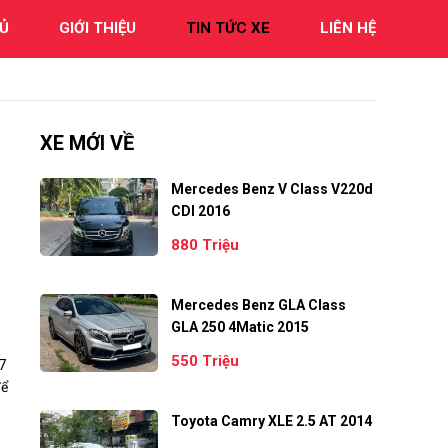
Ủ
GIỚI THIỆU
TIN TỨC XE
LIÊN HỆ
XE MỚI VỀ
Mercedes Benz V Class V220d
CDI 2016
880 Triệu
Mercedes Benz GLA Class
GLA 250 4Matic 2015
550 Triệu
7
để
Toyota Camry XLE 2.5 AT 2014