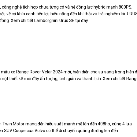
c, công nghệ tích hợp chưa từng có và hệ động lực hybrid mạnh 800PS,
về cả khía cạnh tiện lợi, hiệu năng đến khí thải và trải nghiệm lái. URU
đồng. Xem chi tiết Lamborghini Urus SE tại đây.
 mẫu xe Range Rover Velar 2024 mới, hiện diện cho sự sang trọng hiện đ
một thiết kế mới đầy ấn tượng, tinh giản và thanh lịch. Xem chi tiết Rang
bản Twin Motor mang đến hiệu suất mạnh mẽ lên đến 408hp, cùng 4 lựa
iện SUV Coupe của Volvo có thể di chuyển quãng đường lên đến