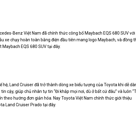
rcedes-Benz Việt Nam đã chính thức công bố Maybach EQS 680 SUV với
mẫu xe chạy hoàn toàn bằng điện đầu tiên mang logo Maybach, và đồng t
iết Maybach EQS 680 SUV tại đây.
hế hệ, Land Cruiser đã trở thành dòng xe biểu tượng của Toyota khi dễ dà
n cậy, giúp chủ nhân tự tin “Đi khắp mọi nơi, dù ở bất cứ đâu” và luôn “
iển theo hướng đơn giản hóa. Nay Toyota Việt Nam chính thức giới thiệu
ta Land Cruiser Prado tại đây.