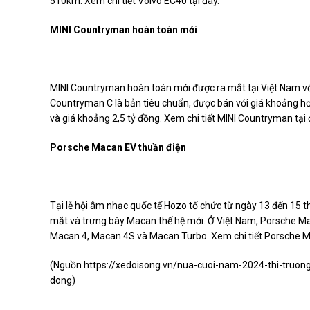
510km. Xem chi tiết Volvo EC40 tại đây.
MINI Countryman hoàn toàn mới
MINI Countryman hoàn toàn mới được ra mắt tại Việt Nam v
Countryman C là bản tiêu chuẩn, được bán với giá khoảng hơ
và giá khoảng 2,5 tỷ đồng. Xem chi tiết MINI Countryman tại 
Porsche Macan EV thuần điện
Tại lễ hội âm nhạc quốc tế Hozo tổ chức từ ngày 13 đến 15 t
mắt và trưng bày Macan thế hệ mới. Ở Việt Nam, Porsche Ma
Macan 4, Macan 4S và Macan Turbo. Xem chi tiết Porsche Ma
(Nguồn
https://xedoisong.vn/nua-cuoi-nam-2024-thi-truon
dong
)