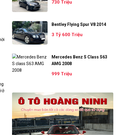
730 Triệu
Bentley Flying Spur V8 2014
3 Tỷ 600 Triệu
hời
Mercedes Benz S Class S63
AMG 2008
999 Triệu
ng
Trở