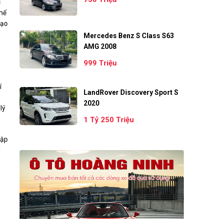
c
chế
tạo
Mercedes Benz S Class S63
AMG 2008
999 Triệu
í
LandRover Discovery Sport S
2020
lý
1 Tỷ 250 Triệu
lập
g