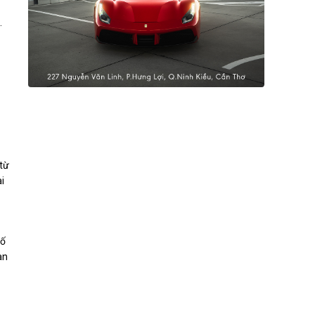
.
(từ
i
số
àn