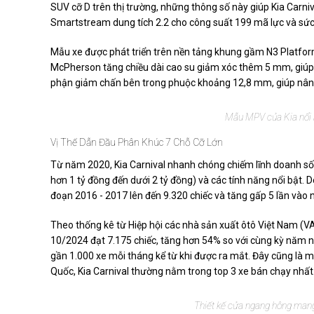
SUV cỡ D trên thị trường, những thông số này giúp Kia Carniv
Smartstream dung tích 2.2 cho công suất 199 mã lực và sức 
Mẫu xe được phát triển trên nền tảng khung gầm N3 Platform c
McPherson tăng chiều dài cao su giảm xóc thêm 5 mm, giúp g
phận giảm chấn bên trong phuộc khoảng 12,8 mm, giúp nâng
Mẫu MPV của Kia nổi b
Vị Thế Dẫn Đầu Phân Khúc 7 Chỗ Cỡ Lớn
Từ năm 2020, Kia Carnival nhanh chóng chiếm lĩnh doanh số 
hơn 1 tỷ đồng đến dưới 2 tỷ đồng) và các tính năng nổi bật
đoạn 2016 - 2017 lên đến 9.320 chiếc và tăng gấp 5 lần vào
Theo thống kê từ Hiệp hội các nhà sản xuất ôtô Việt Nam (V
10/2024 đạt 7.175 chiếc, tăng hơn 54% so với cùng kỳ năm ng
gần 1.000 xe mỗi tháng kể từ khi được ra mắt. Đây cũng là 
Quốc, Kia Carnival thường nằm trong top 3 xe bán chạy nhất
Thiết kế cửa ngang hông mang