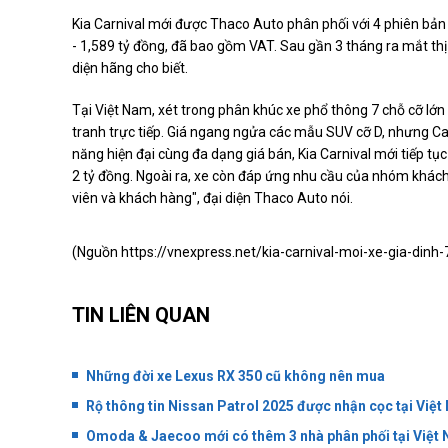
Kia Carnival mới được Thaco Auto phân phối với 4 phiên bả
- 1,589 tỷ đồng, đã bao gồm VAT. Sau gần 3 tháng ra mắt thị
diện hãng cho biết.
Tại Việt Nam, xét trong phân khúc xe phổ thông 7 chỗ cỡ lớn
tranh trực tiếp. Giá ngang ngửa các mẫu SUV cỡ D, nhưng Carniv
năng hiện đại cùng đa dạng giá bán, Kia Carnival mới tiếp tụ
2 tỷ đồng. Ngoài ra, xe còn đáp ứng nhu cầu của nhóm khác
viên và khách hàng", đại diện Thaco Auto nói.
(Nguồn
https://vnexpress.net/kia-carnival-moi-xe-gia-dinh
TIN LIÊN QUAN
Những đời xe Lexus RX 350 cũ không nên mua
Rộ thông tin Nissan Patrol 2025 được nhận cọc tại Việ
Omoda & Jaecoo mới có thêm 3 nhà phân phối tại Việt