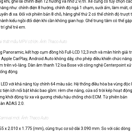
ng khí, ghế lái chỉnh điện 12 hướng và nhớ 2 vị trí. Xe cũng có tùy chọn cá
năng như: chỉnh điện 8 hướng, chỉnh độ ngả 1 chạm, sưởi ấm, làm mát, 
yến đi xa. Đối với phiên bản 8 chỗ, hàng ghế thứ 2 có thể chỉnh độ trượt 
thành kiểu ngồi đối diện khi cần không gian họp. Ghế trung tâm có thể gập
 trí ghế trẻ em.
i thất mẫu MPV cỡ lớn. Ảnh: Thaco Auto
g Panoramic, kết hợp cụm đồng hồ Full-LCD 12,3 inch và màn hình giải tr
nối Apple CarPlay, Android Auto không dây, cho phép điều khiển chức năng
 trên vô-lăng. Dàn âm thanh 12 loa Bose với công nghệ Centerpoint xử 
sống động.
ất LED với khả năng tùy chỉnh 64 màu sắc. Hệ thống điều hòa ba vùng độc 
ác tiện ích nổi bật khác bao gồm: rèm che nắng, cửa sổ trời kép hoạt độn
ăng khởi động từ xa và gương chiếu hậu chống chói ECM. Từ phiên bản
toàn ADAS 2.0.
Carnival mới. Ảnh: Thaco Auto
.155 x 2.010 x 1.775 (mm), cùng trục cơ sở dài 3.090 mm. So với các dòng