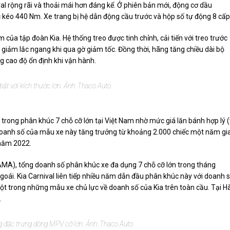
al rộng rãi và thoải mái hơn đáng kể. Ở phiên bản mới, động cơ dầu
kéo 440 Nm. Xe trang bị hệ dẫn động cầu trước và hộp số tự động 8 cấp
ủa tập đoàn Kia. Hệ thống treo được tinh chỉnh, cải tiến với treo trước
iảm lắc ngang khi qua gờ giảm tốc. Đồng thời, hãng tăng chiều dài bộ
 cao độ ổn định khi vận hành.
ật với kích thước lớn. Ảnh: Thaco Auto
trong phân khúc 7 chỗ cỡ lớn tại Việt Nam nhờ mức giá lăn bánh hợp lý 
. Doanh số của mẫu xe này tăng trưởng từ khoảng 2.000 chiếc một năm gia
 năm 2022.
AMA), tổng doanh số phân khúc xe đa dụng 7 chỗ cỡ lớn trong tháng
oái. Kia Carnival liên tiếp nhiều năm dẫn đầu phân khúc này với doanh 
một trong những mẫu xe chủ lực về doanh số của Kia trên toàn cầu. Tại H
.
 đặc trưng dòng MPV cỡ lớn. Ảnh: Thaco Auto