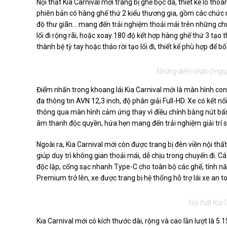
Nội thất Kia Carnival mới trang bị ghế bọc da, thiết kế lỗ thoá
phiên bản có hàng ghế thứ 2 kiểu thương gia, gồm các chức 
độ thư giãn... mang đến trải nghiệm thoải mái trên những chu
lối đi rộng rãi, hoặc xoay 180 độ kết hợp hàng ghế thứ 3 tạo 
thành bệ tỳ tay hoặc tháo rời tạo lối đi, thiết kế phù hợp để bố
Những điểm nhấn ở ngoạ
Điểm nhấn trong khoang lái Kia Carnival mới là màn hình con
đa thông tin AVN 12,3 inch, độ phân giải Full-HD. Xe có kết 
thông qua màn hình cảm ứng thay vì điều chỉnh bằng nút bấm
âm thanh độc quyền, hứa hẹn mang đến trải nghiệm giải trí 
Ngoài ra, Kia Carnival mới còn được trang bị đèn viền nội th
giúp duy trì không gian thoải mái, dễ chịu trong chuyến đi. C
độc lập, cổng sạc nhanh Type-C cho toàn bộ các ghế, tính n
Premium trở lên, xe được trang bị hệ thống hỗ trợ lái xe an 
Nội thất Kia 
Kia Carnival mới có kích thước dài, rộng và cao lần lượt là 5