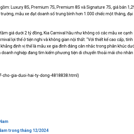
n gồm: Luxury 8S, Premium 7S, Premium 8S và Signature 7S, giá bán 1,2
 trường, mẫu xe đạt doanh số trung bình hơn 1.000 chiếc một tháng, đại
 tầm giá dưới 2 tỷ đồng, Kia Carnival hầu như không có các mẫu xe cạnh
al lợi thế ở tiện nghi và không gian nội thất. "Với thiết kế cao cấp, tính
c khẳng định vị thế là mẫu xe gia đình đáng cân nhắc trong phân khúc dướ
h doanh nghiệp đang tìm kiếm phương tiện di chuyển thoải mái cho nhân
-7-cho-gia-duoi-hai-ty-dong-4818838.html
)
t Nam
 Nam trong tháng 12/2024