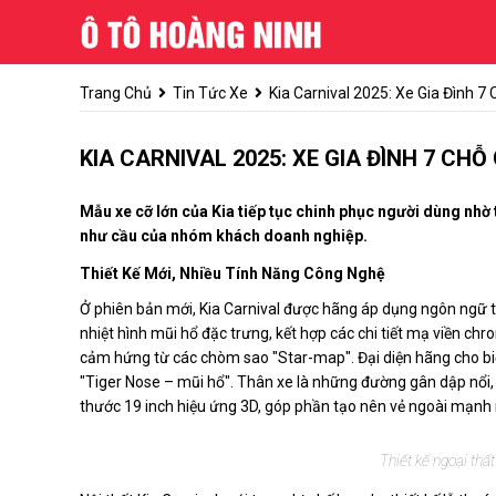
Trang Chủ
Tin Tức Xe
Kia Carnival 2025: Xe Gia Đình 
KIA CARNIVAL 2025: XE GIA ĐÌNH 7 CHỖ
Mẫu xe cỡ lớn của Kia tiếp tục chinh phục người dùng nhờ t
như cầu của nhóm khách doanh nghiệp.
Thiết Kế Mới, Nhiều Tính Năng Công Nghệ
Ở phiên bản mới, Kia Carnival được hãng áp dụng ngôn ngữ th
nhiệt hình mũi hổ đặc trưng, kết hợp các chi tiết mạ viền c
cảm hứng từ các chòm sao "Star-map". Đại diện hãng cho biết
"Tiger Nose – mũi hổ". Thân xe là những đường gân dập nổi, 
thước 19 inch hiệu ứng 3D, góp phần tạo nên vẻ ngoài mạnh m
Thiết kế ngoại thấ