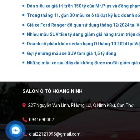
Dàn siêu xe giá trị trên 150 tỷ của Mr.Pips và đồng phạ
Trong tháng 11, gần 30 mẫu xe ô tô đạt kỷ lục doanh số
Giá xe Ford Ranger đã qua sử dụng tháng 12/2024 tại 
Nhiều mẫu SUV tiền tỷ đang giảm giá hàng trăm triệu 
Doanh số phân khúc sedan hạng D tháng 10.2024 tại V
Gợi ý những mẫu xe SUV tầm giá 1,5 tỷ đồng
Những mẫu xe sau đây dù không được ưu đãi giảm giá 
SALON Ô TÔ HOÀNG NINH
227 Nguyễn Văn Linh, P.Hưng Lợi, Q.Ninh Kiều, Cần Thơ
0941690007
qlai22121995@gmail.com