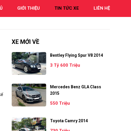
Ủ
GIỚI THIỆU
TIN TỨC XE
LIÊN HỆ
XE MỚI VỀ
Bentley Flying Spur V8 2014
3 Tỷ 600 Triệu
Mercedes Benz GLA Class
2015
kế
550 Triệu
Toyota Camry 2014
730 Triệu