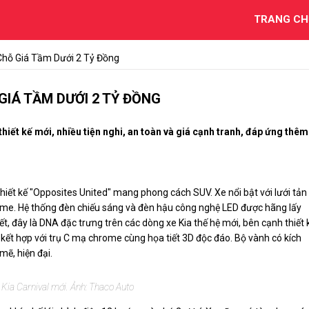
TRANG CH
7 Chỗ Giá Tầm Dưới 2 Tỷ Đồng
 GIÁ TẦM DƯỚI 2 TỶ ĐỒNG
hiết kế mới, nhiều tiện nghi, an toàn và giá cạnh tranh, đáp ứng thêm
iết kế "Opposites United" mang phong cách SUV. Xe nổi bật với lưới tản
hrome. Hệ thống đèn chiếu sáng và đèn hậu công nghệ LED được hãng lấy
, đây là DNA đặc trưng trên các dòng xe Kia thế hệ mới, bên cạnh thiết 
kết hợp với trụ C mạ chrome cùng họa tiết 3D độc đáo. Bộ vành có kích
ẽ, hiện đại.
t Kia Carnival mới. Ảnh: Thaco Auto