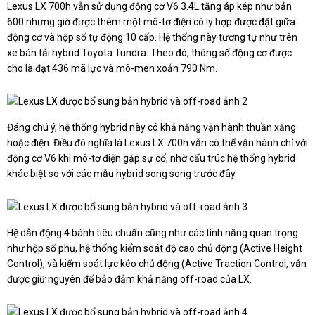
Lexus LX 700h vẫn sử dụng động cơ V6 3.4L tăng áp kép như bản
600 nhưng giờ được thêm một mô-tơ điện có ly hợp được đặt giữa
động cơ và hộp số tự động 10 cấp. Hệ thống này tương tự như trên
xe bán tải hybrid Toyota Tundra. Theo đó, thông số động cơ được
cho là đạt 436 mã lực và mô-men xoắn 790 Nm.
Đáng chú ý, hệ thống hybrid này có khả năng vận hành thuần xăng
hoặc điện. Điều đó nghĩa là Lexus LX 700h vẫn có thể vận hành chỉ với
động cơ V6 khi mô-tơ điện gặp sự cố, nhờ cấu trúc hệ thống hybrid
khác biệt so với các mẫu hybrid song song trước đây.
Hệ dẫn động 4 bánh tiêu chuẩn cũng như các tính năng quan trọng
như hộp số phụ, hệ thống kiểm soát độ cao chủ động (Active Height
Control), và kiểm soát lực kéo chủ động (Active Traction Control, vẫn
được giữ nguyên để bảo đảm khả năng off-road của LX.