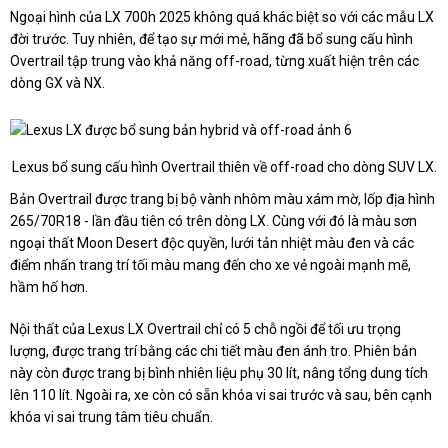
Ngoại hình của LX 700h 2025 không quá khác biệt so với các mẫu LX
đời trước. Tuy nhiên, để tạo sự mới mẻ, hãng đã bổ sung cấu hình
Overtrail tập trung vào khả năng off-road, từng xuất hiện trên các
dòng GX và NX.
Lexus bổ sung cấu hình Overtrail thiên về off-road cho dòng SUV LX.
Bản Overtrail được trang bị bộ vành nhôm màu xám mờ, lốp địa hình
265/70R18 - lần đầu tiên có trên dòng LX. Cùng với đó là màu sơn
ngoại thất Moon Desert độc quyền, lưới tản nhiệt màu đen và các
điểm nhấn trang trí tối màu mang đến cho xe vẻ ngoài mạnh mẽ,
hầm hố hơn.
Nội thất của Lexus LX Overtrail chỉ có 5 chỗ ngồi để tối ưu trọng
lượng, được trang trí bằng các chi tiết màu đen ánh tro. Phiên bản
này còn được trang bị bình nhiên liệu phụ 30 lít, nâng tổng dung tích
lên 110 lít. Ngoài ra, xe còn có sẵn khóa vi sai trước và sau, bên cạnh
khóa vi sai trung tâm tiêu chuẩn.