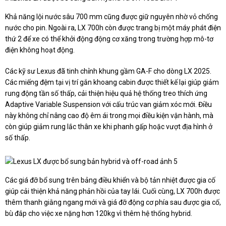
Khả năng lội nước sâu 700 mm cũng được giữ nguyên nhờ vỏ chống
nước cho pin. Ngoài ra, LX 700h còn được trang bị một máy phát điện
thứ 2 để xe có thể khởi động động cơ xăng trong trường hợp mô-tơ
điện không hoạt động.
Các kỹ sư Lexus đã tinh chỉnh khung gầm GA-F cho dòng LX 2025.
Các miếng đệm tại vị trí gắn khoang cabin được thiết kế lại giúp giảm
rung động tần số thấp, cải thiện hiệu quả hệ thống treo thích ứng
Adaptive Variable Suspension với cấu trúc van giảm xóc mới. Điều
này không chỉ nâng cao độ êm ái trong mọi điều kiện vận hành, mà
còn giúp giảm rung lắc thân xe khi phanh gấp hoặc vượt địa hình ở
số thấp.
Các giá đỡ bổ sung trên bảng điều khiển và bộ tản nhiệt được gia cố
giúp cải thiện khả năng phản hồi của tay lái. Cuối cùng, LX 700h được
thêm thanh giằng ngang mới và giá đỡ động cơ phía sau được gia cố,
bù đắp cho việc xe nặng hơn 120kg vì thêm hệ thống hybrid.