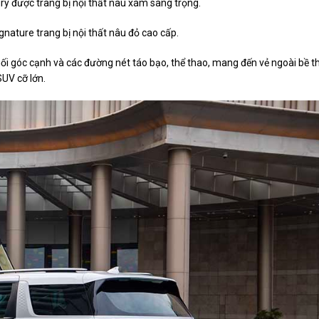
y được trang bị nội thất nâu xám sang trọng.
ature trang bị nội thất nâu đỏ cao cấp.
hối góc cạnh và các đường nét táo bạo, thể thao, mang đến vẻ ngoài bề th
UV cỡ lớn.