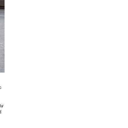
c
tự
ể