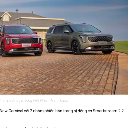
ức ra mắt thị trường Việt Nam. Ảnh: Thaco
a New Carnival với 2 nhóm phiên bản trang bị động cơ Smartstream 2.2