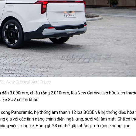
 Kia New Carnival. Ảnh: Thaco
lên đến 3.090mm, chiều rộng 2.010mm, Kia New Carnival sở hữu kích thướ
u xe SUV cỡ lớn khác.
h cong Panoramic, hệ thống âm thanh 12 loa BOSE và hệ thống điều hòa 
g gia với các tính năng chỉnh điện, ngả lưng, sưởi và làm mát. Ghế có th
công việc trong xe. Hàng ghế 3 có thể gập phẳng, mở rộng không gian