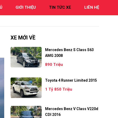
Ủ
GIỚI THIỆU
TIN TỨC XE
LIÊN HỆ
XE MỚI VỀ
Mercedes Benz S Class S63
AMG 2008
890 Triệu
Toyota 4 Runner Limited 2015
1 Tỷ 850 Triệu
Mercedes Benz V Class V220d
CDI 2016