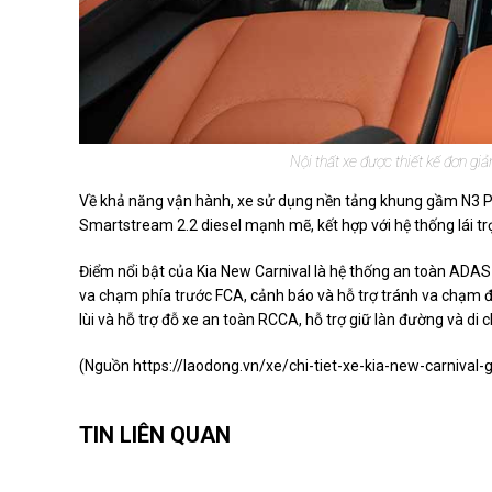
Nội thất xe được thiết kế đơn g
Về khả năng vận hành, xe sử dụng nền tảng khung gầm N3 Pl
Smartstream 2.2 diesel mạnh mẽ, kết hợp với hệ thống lái trợ
Điểm nổi bật của Kia New Carnival là hệ thống an toàn ADAS
va chạm phía trước FCA, cảnh báo và hỗ trợ tránh va chạm 
lùi và hỗ trợ đỗ xe an toàn RCCA, hỗ trợ giữ làn đường và di 
(Nguồn
https://laodong.vn/xe/chi-tiet-xe-kia-new-carnival
TIN LIÊN QUAN