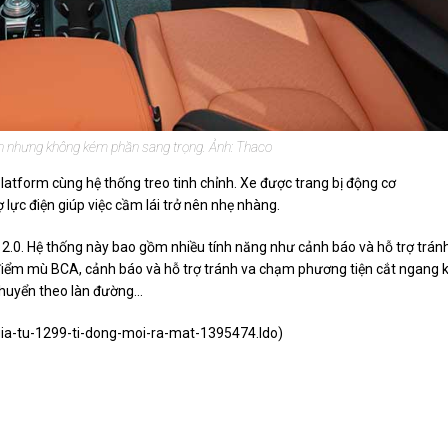
iản nhưng không kém phần sang trọng. Ảnh: Thaco
atform cùng hệ thống treo tinh chỉnh. Xe được trang bị động cơ
 lực điện giúp việc cầm lái trở nên nhẹ nhàng.
 2.0. Hệ thống này bao gồm nhiều tính năng như cảnh báo và hỗ trợ trán
điểm mù BCA, cảnh báo và hỗ trợ tránh va chạm phương tiện cắt ngang k
chuyển theo làn đường...
-gia-tu-1299-ti-dong-moi-ra-mat-1395474.ldo
)