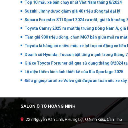
Top 10 mẫu xe bán chạy nhất Việt Nam tháng 8/2024
Suzuki Jimny được giảm giá 40 triệu đồng tại đại lý
Subaru Forester STI Sport 2024 ra mắt, giá từ khoảng 8
Toyota Camry 2025 ra mắt thị trường Đông Nam Á, giá 
Tầm giá 900 triệu đồng, chọn MG7 bản giữa mới ra mắt
Toyota là hãng có nhiều mẫu xe lọt top có động cơ bền 
Doanh số Hyundai Tucson bật tăng mạnh trong tháng 7
Giá xe Toyota Fortuner đã qua sử dụng tháng 8/2024 tạ
Lộ diện thêm hình ảnh thiết kế của Kia Sportage 2025
Điều gì giúp tài xế xe Volvo giữ được an toàn nếu xe xảy 
SALON Ô TÔ HOÀNG NINH
227 Nguyễn Văn Linh, P.Hưng Lợi, Q.Ninh Kiều, Cần Thơ