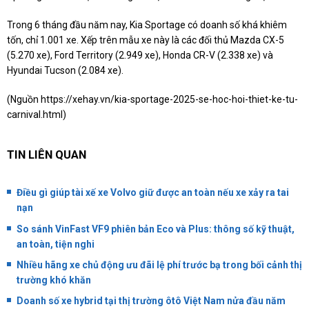
Trong 6 tháng đầu năm nay, Kia Sportage có doanh số khá khiêm
tốn, chỉ 1.001 xe. Xếp trên mẫu xe này là các đối thủ Mazda CX-5
(5.270 xe), Ford Territory (2.949 xe), Honda CR-V (2.338 xe) và
Hyundai Tucson (2.084 xe).
(Nguồn
https://xehay.vn/kia-sportage-2025-se-hoc-hoi-thiet-ke-tu-
carnival.html
)
TIN LIÊN QUAN
Điều gì giúp tài xế xe Volvo giữ được an toàn nếu xe xảy ra tai
nạn
So sánh VinFast VF9 phiên bản Eco và Plus: thông số kỹ thuật,
an toàn, tiện nghi
Nhiều hãng xe chủ động ưu đãi lệ phí trước bạ trong bối cảnh thị
trường khó khăn
Doanh số xe hybrid tại thị trường ôtô Việt Nam nửa đầu năm