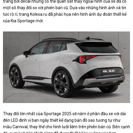
trang bởi decal nhưng có thể quan sát thấy ngoại hình của xe đã có
một số thay đổi so với phiên bản cũ. Dựa vào những hình ảnh và tin
tức rò rỉ, trang Kolesa.ru đã phác họa nên hình ảnh dự đoán thiết kế
của Kia Sportage mới.
Thay đổi lớn nhất của Sportage 2025 sẽ nằm ở phần đầu xe với dải
đèn LED định vị ban ngày thiết kế dạng bản đồ sao tương tự như
mẫu Carnival, thay thế cho hình lưỡi liềm trên phiên bản cũ. Bên cạnh