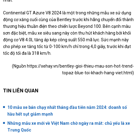
nhất.
Continental GT Azure V8 2024 là một trong những mẫu xe sử dụng
động cơ xăng cuối cùng của Bentley trước khi hãng chuyển đổi thành
thương hiệu thuần điện theo chiến lược Beyond 100. Bên cạnh màu
sơn đặc biệt, mẫu xe siêu sang này còn thu hút khách hàng bởi khối
động cơ V8 4.0L tăng áp kép công suất 550 mã lực. Sức mạnh này
cho phép xe tăng tốc từ 0-100 km/h chỉ trong 4,0 giây, trước khi đạt
tốc độ tối đa là 318 km/h.
(Nguồn
https://xehay.vn/bentley-gioi-thieu-mau-son-hot-trend-
topaz-blue-toi-khach-hang-viet.html
)
TIN LIÊN QUAN
10 mẫu xe bán chạy nhất tháng đầu tiên năm 2024: doanh số
hầu hết sụt giảm mạnh
Những mẫu xe mới về Việt Nam chờ ngày ra mắt: chủ yếu là xe
Trung Quốc