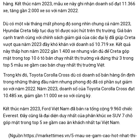
hàng. Kết thúc năm 2023, mẫu xe này ghi nhận doanh số đạt 11.366
xe, tăng gần 2.000 xe so với năm 2022.
Dù có một vài tháng mất phong độ song nhìn chung cả năm 2023,
Hyundai Creta tiếp tục duy trì được sức hút trên thị trường. Giá bán
cạnh tranh cùng với chính sách giảm giá của các đại lý đã giúp Creta
vượt qua năm 2023 đầy khó khăn với doanh số 10.719 xe. Kết quả
này thấp hơn năm 2022 gần 1.400 xe nhưng vẫn đủ để Creta góp
mặt trong top 10 ô tô bán chạy nhất thị trường và đứng thứ 3 trong
top 5 mẫu xe gầm cao bán chạy nhất thị trường Việt.
Trong khi đó, Toyota Corolla Cross dù có doanh số bán hàng ổn định
trong những tháng đầu năm nhưng phong độ đã có phần sụt giảm
so với năm 2022. Năm 2023, doanh số của Toyota Corolla Cross đạt
10.485 xe, giảm gần 11.000 xe so với cùng kỳ.
Kết thúc năm 2023, Ford Việt Nam đã bán ra tổng cộng 9.960 chiếc
Everest. Đây cũng là đại diện duy nhất của phân khúc xe SUV 7 chỗ
góp mặt trong top 5 xe gầm cao ăn khách nhất tại Việt Nam.
(Nguồn
https://markettimes.vn/5-mau-xe-gam-cao-hot-nhat-thi-