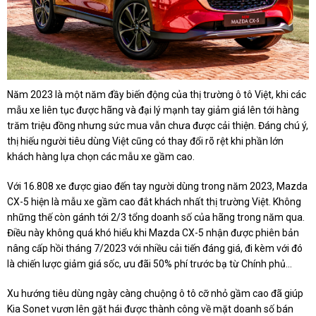
Năm 2023 là một năm đầy biến động của thị trường ô tô Việt, khi các
mẫu xe liên tục được hãng và đại lý mạnh tay giảm giá lên tới hàng
trăm triệu đồng nhưng sức mua vẫn chưa được cải thiện. Đáng chú ý,
thị hiếu người tiêu dùng Việt cũng có thay đổi rõ rệt khi phần lớn
khách hàng lựa chọn các mẫu xe gầm cao.
Với 16.808 xe được giao đến tay người dùng trong năm 2023, Mazda
CX-5 hiện là mẫu xe gầm cao đắt khách nhất thị trường Việt. Không
những thế còn gánh tới 2/3 tổng doanh số của hãng trong năm qua.
Điều này không quá khó hiểu khi Mazda CX-5 nhận được phiên bản
nâng cấp hồi tháng 7/2023 với nhiều cải tiến đáng giá, đi kèm với đó
là chiến lược giảm giá sốc, ưu đãi 50% phí trước bạ từ Chính phủ...
Xu hướng tiêu dùng ngày càng chuộng ô tô cỡ nhỏ gầm cao đã giúp
Kia Sonet vươn lên gặt hái được thành công về mặt doanh số bán