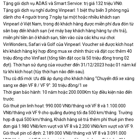
Tặng gói dịch vụ ADAS và Smart Service: trị giá 132 triệu VNĐ.
Tặng gói dịch vụ nghỉ dưỡng Vinpearl: 1 biệt thự biển 3 phòng ngủ
dành cho 4 người trong 7 ngày tại một hoặc nhiều khách sạn
Vinpearl ở Việt Nam, trong đó khách hàng được miễn phí đưa đón từ
sân bay đến khách sạn (vé máy bay khách hàng hàng tự chi trả),
miễn phí tiền ăn ở khách sạn, tiền vào cửa các khu vui chơi:
VinWonders, Safari và Golf của Vinpearl. Voucher sẽ được kích hoạt
khi khách hàng ký hợp đồng mua xe chính thức và đặt cọc thêm 40
triệu đồng cho VinFast (tổng tiền đặt cọc là 50 triệu đồng trong 02
đợt). Thời hạn sử dụng của voucher đến 31/12/2023 hoặc 01 năm kể
từ khi kích hoạt (tùy thời hạn nào đến sau).
Thu cũ đổi mới: Ưu đãi áp dụng cho khách hàng “Chuyển đổi xe xăng
sang xe điện VF 8 / VF 9”: 30 triệu đồng/1 xe
Thời gian bảo hành: 10 năm hoặc 200.000Km tùy điều kiện nào đến
trước.
Gói thuê pin linh hoạt: 990.000 VNĐ/tháng với VF 8 và 1.100.000
VNĐ/tháng với VF 9 cho quãng đường tối đa 500 km/tháng. Trường
hợp đi quá 500 km/tháng, Khách hàng sẽ trả thêm phí thuê pin theo
đơn giá 1.980 VNĐ/km vượt với VF 8 và 2.200 VNĐ/km vượt với VF 9.
Gói thuê pin cố định: 2.189.000 VNĐ/tháng với VF 8 và 3.091.000