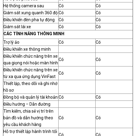
Hệ thống camera sau
Có
Có
Giám sát xung quanh 360 độ
Có
Có
Điều khiển đèn pha tự động
Có
Có
Giám sát lái xe
Có
Có
CÁC TÍNH NĂNG THÔNG MINH
Trợ lý ảo
Có
Có
Điều khiển xe thông minh
Điều khiển chức năng trên xe
Có
Có
qua giọng nói hoặc màn hình
Điều khiển chức năng trên xe
Có
Có
từ xa qua ứng dụng VinFast
Thiết lập, theo dõi và ghi nhớ
hồ sơ
Đồng bộ và quản lý tài khoản
Có
Có
Điều hướng – Dẫn đường
Tìm kiếm, chia sẻ vị trí trên
bản đồ và dẫn hướng theo
Có
Có
yêu cầu khách hàng
Hỗ trợ thiết lập hành trình tối
Có
Có