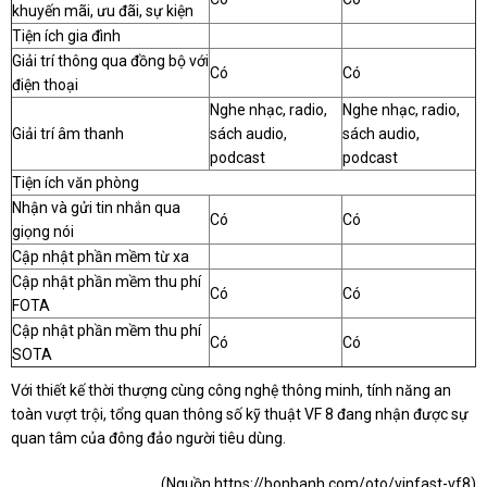
khuyến mãi, ưu đãi, sự kiện
Tiện ích gia đình
Giải trí thông qua đồng bộ với
Có
Có
điện thoại
Nghe nhạc, radio,
Nghe nhạc, radio,
Giải trí âm thanh
sách audio,
sách audio,
podcast
podcast
Tiện ích văn phòng
Nhận và gửi tin nhắn qua
Có
Có
giọng nói
Cập nhật phần mềm từ xa
Cập nhật phần mềm thu phí
Có
Có
FOTA
Cập nhật phần mềm thu phí
Có
Có
SOTA
Với thiết kế thời thượng cùng công nghệ thông minh, tính năng an
toàn vượt trội, tổng quan thông số kỹ thuật VF 8 đang nhận được sự
quan tâm của đông đảo người tiêu dùng.
(Nguồn
https://bonbanh.com/oto/vinfast-vf8
)