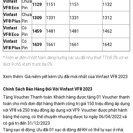
Vinfast
Chưa
1129
1151
1151
1132
VF8 Eco
Pin
Vinfast
Chưa
1309
1331
1331
1312
VF8 Plus
Pin
Vinfast
Có
1459
1481
1481
1462
VF8 Eco
Pin
Vinfast
Có
1639
1661
1661
1642
VF8 Plus
Pin
* Hiện xe điện ở Việt Nam đang hưởng các ưu đãi như thuế TTĐB 3% với xe
dưới 9 chỗ, lệ phí trước bạ 0%.
Xem thêm:
Giá niêm yết kèm Ưu đãi mới nhất của Vinfast VF8 2023
Chính Sách Bán Hàng Đối Với Vinfast VF8 2023
Tặng Voucher Thanh toán: Khách hàng được tặng 01 Voucher thanh
toán cho mỗi đơn đặt hàng thành công trị giá 150 triệu đồng áp dụng
với VF8 và 250 triệu đồng áp dụng với VF9. Voucher được phát hành
bằng thẻ cứng, có thể chuyển nhượng được từ ngày 06/04/2022 và
có giá trị đến 31/12/2023
Tặng sạc di động: Ưu đãi 01 sạc di động để KH có thể tự sạc ở nhà.