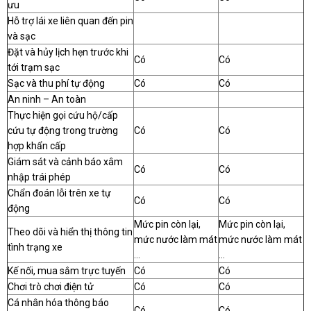
ưu
Hỗ trợ lái xe liên quan đến pin
và sạc
Đặt và hủy lịch hẹn trước khi
Có
Có
tới trạm sạc
Sạc và thu phí tự động
Có
Có
An ninh – An toàn
Thực hiện gọi cứu hộ/cấp
cứu tự động trong trường
Có
Có
hợp khẩn cấp
Giám sát và cảnh báo xâm
Có
Có
nhập trái phép
Chẩn đoán lỗi trên xe tự
Có
Có
động
Mức pin còn lại,
Mức pin còn lại,
Theo dõi và hiển thị thông tin
mức nước làm mát
mức nước làm mát
tình trạng xe
…
…
Kế nối, mua sắm trực tuyến
Có
Có
Chơi trò chơi điện tử
Có
Có
Cá nhân hóa thông báo
Có
Có