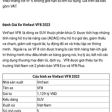
VNĐ/tháng với VF 9, không giới hạn số km sử dụng. Giá trên đã bao
gồm VAT.
Đánh Giá Xe Vinfast VF8 2023
VinFast VF8 là dòng xe SUV thuộc phân khúc D. Được tích hợp những
tính năng hỗ trợ lái nâng cao (ADAS) như hỗ trợ giữ làn, giảm thiểu
va chạm, giám sát người lái, tự động đỗ xe và triệu tập xe thông
minh… Ngoài ra, xe VF 8 còn được trang bị các tính năng tiện ích giải
trí thông minh như điều khiển xe bằng giọng nói, trợ lý ảo, kết nối các
ứng dụng thương mại điện tử, dịch vụ… VF8 được giới thiệu tại thị
trường Việt Nam với 2 phiên bản VF8 Eco và VF8 Plus.
Cấu hình xe Vinfast VF8 2023
Nhà sản xuất
Vinfast
Tên xe
VF8
Giá từ
1,129 tỷ VND
Kiểu dáng
SUV
Xuất xứ
Việt Nam
Số chỗ ngồi
5