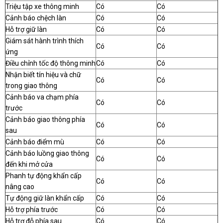
Triệu tập xe thông minh
Có
Có
Cảnh báo chệch làn
Có
Có
Hỗ trợ giữ làn
Có
Có
Giám sát hành trình thích
Có
Có
ứng
Điều chỉnh tốc độ thông minh
Có
Có
Nhận biết tín hiệu và chữ
Có
Có
trong giao thông
Cảnh báo va chạm phía
Có
Có
trước
Cảnh báo giao thông phía
Có
Có
sau
Cảnh báo điểm mù
Có
Có
Cảnh báo luồng giao thông
Có
Có
đến khi mở cửa
Phanh tự động khẩn cấp
Có
Có
nâng cao
Tự động giữ làn khẩn cấp
Có
Có
Hỗ trợ phía trước
Có
Có
Hỗ trợ đỗ phía sau
Có
Có