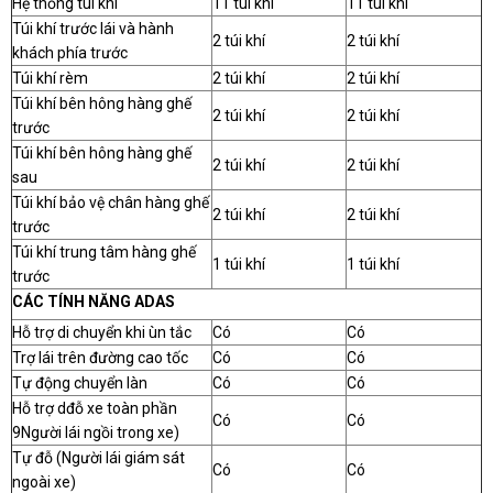
Hệ thống túi khí
11 túi khí
11 túi khí
Túi khí trước lái và hành
2 túi khí
2 túi khí
khách phía trước
Túi khí rèm
2 túi khí
2 túi khí
Túi khí bên hông hàng ghế
2 túi khí
2 túi khí
trước
Túi khí bên hông hàng ghế
2 túi khí
2 túi khí
sau
Túi khí bảo vệ chân hàng ghế
2 túi khí
2 túi khí
trước
Túi khí trung tâm hàng ghế
1 túi khí
1 túi khí
trước
CÁC TÍNH NĂNG ADAS
Hỗ trợ di chuyển khi ùn tắc
Có
Có
Trợ lái trên đường cao tốc
Có
Có
Tự động chuyển làn
Có
Có
Hỗ trợ dđỗ xe toàn phần
Có
Có
9Người lái ngồi trong xe)
Tự đỗ (Người lái giám sát
Có
Có
ngoài xe)