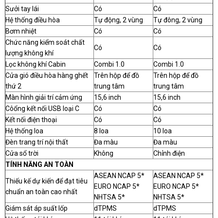
Sưởi tay lái
Có
Có
Hệ thống điều hòa
Tự động, 2 vùng
Tự đông, 2 vùng
Bơm nhiệt
Có
Có
Chức năng kiểm soát chất
Có
Có
lượng không khí
Lọc không khí Cabin
Combi 1.0
Combi 1.0
Cửa gió điều hòa hàng ghết
Trên hộp để đồ
Trên hộp để đồ
thứ 2
trung tâm
trung tâm
Màn hình giải trí cảm ứng
15,6 inch
15,6 inch
Côổng kết nối USB loại C
Có
Có
Kết nối điện thoại
Có
Có
Hệ thống loa
8 loa
10 loa
Đèn trang trí nội thất
Đa màu
Đa màu
Cửa sổ trời
Không
Chỉnh điện
TÍNH NĂNG AN TOÀN
ASEAN NCAP 5*
ASEAN NCAP 5*
Thiếu kế dự kiến để đạt tiêu
EURO NCAP 5*
EURO NCAP 5*
chuẩn an toàn cao nhất
NHTSA 5*
NHTSA 5*
Giám sát áp suất lốp
dTPMS
dTPMS