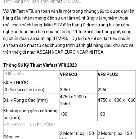
Tính Năng An Toàn Trên Vinfast VF8 2023
Với VinFast VF8, an toàn vẫn là một trong những yếu tố được đặt lên
hàng đầu nhằm mang đến sự an tâm và những trải nghiệm thoải
mái cho khách hàng. Mẫu SUV điện hạng D được trang bị các công
nghệ an toàn tiên tiến như hệ thống 11 túi khí ở các hàng ghế, công
cụ chẩn đoán áp suất lốp dTMPS,… Dự kiến, VF 8 sẽ đạt tiêu chuẩn
an toàn cao nhất từ các chương trình đánh giá hàng đầu khu vực và
trên thế giới như: ASEAN NCAP, EURO NCAP, NHTSA.
Thông Số Kỹ Thuật Vinfast VF8 2023
PHIÊN BẢN
VF8 ECO
VF8 PLUS
KÍCH THƯỚC
Chiều dài cơ sở (mm)
2950
2950
4750 x 1900 x
Dài x Rộng x Cao (mm)
4750 x 1900 x 1660
1660
Khoảng sáng gầm xe không
180
180
tải (mm)
HỆ THỐNG TRUYỀN ĐỘNG
2 Motor (Loại 150
2 Motor (Loại 150
Động cơ