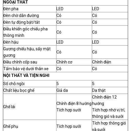
NGOẠI THẤT
Đèn pha
LED
LED
Đèn chờ dẫn đường
Có
Có
Đèn tự động bật/tắt
Có
Có
Điều khiển góc chiếu pha
Có
Có
thông minh
Đèn hậu
LED
LED
Gương chiếu hậu, sấy mặt
Có
Có
gương
Điều chỉnh cốp sau
Chỉnh cơ
Chỉnh điện
Tấm bảo vệ dưới thân xe
Có
Có
NỘI THẤT VÀ TIỆN NGHI
Số chỗ ngồi
5
5
Chất liệu bọc ghế
Giả da
Da thật
Chỉnh điện 12
Chỉnh điện 8 hướng
hướng
Ghế lái
Tích hợp sưởi
Tích hợp nhớ vị trí,
thông gió và sưởi
Tích hợp thông gió
Ghế phụ
Tích hợp sưởi
và sưởi