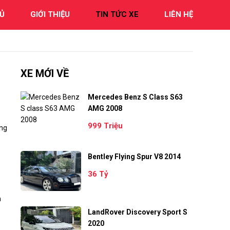
Ủ
GIỚI THIỆU
TIN TỨC XE
LIÊN HỆ
XE MỚI VỀ
Mercedes Benz S Class S63
AMG 2008
999 Triệu
áng
Bentley Flying Spur V8 2014
36 Tỷ
h
LandRover Discovery Sport S
2020