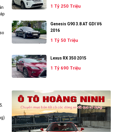
1 Tỷ 250 Triệu
án
đáp
Genesis G90 3.8 AT GDI V6
2016
 so
1 Tỷ 50 Triệu
Lexus RX 350 2015
1 Tỷ 690 Triệu
5.
ng)