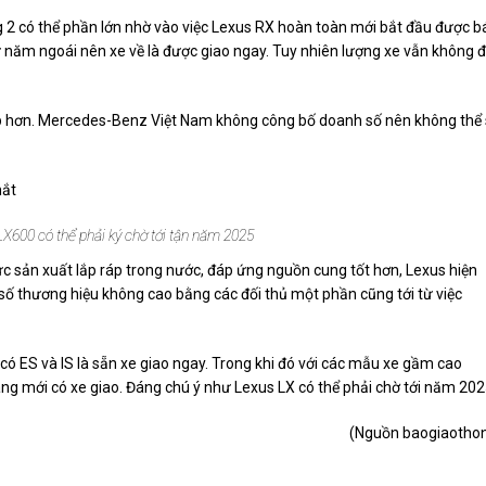
 2 có thể phần lớn nhờ vào việc Lexus RX hoàn toàn mới bắt đầu được b
ừ năm ngoái nên xe về là được giao ngay. Tuy nhiên lượng xe vẫn không 
p hơn. Mercedes-Benz Việt Nam không công bố doanh số nên không thể
600 có thể phải ký chờ tới tận năm 2025
sản xuất lắp ráp trong nước, đáp ứng nguồn cung tốt hơn, Lexus hiện
ố thương hiệu không cao bằng các đối thủ một phần cũng tới từ việc
có ES và IS là sẵn xe giao ngay. Trong khi đó với các mẫu xe gầm cao
ng mới có xe giao. Đáng chú ý như Lexus LX có thể phải chờ tới năm 202
(Nguồn baogiaotho