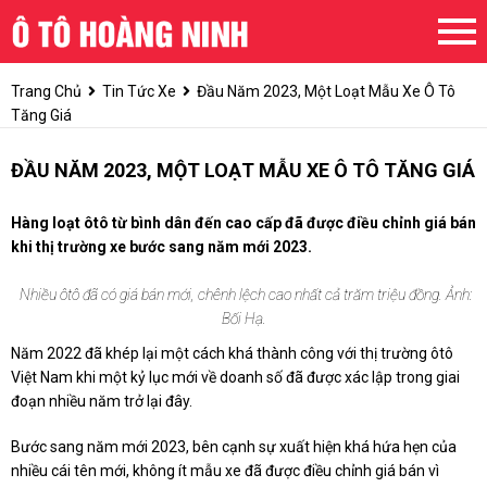
Trang Chủ
Tin Tức Xe
Đầu Năm 2023, Một Loạt Mẫu Xe Ô Tô
Tăng Giá
ĐẦU NĂM 2023, MỘT LOẠT MẪU XE Ô TÔ TĂNG GIÁ
Hàng loạt ôtô từ bình dân đến cao cấp đã được điều chỉnh giá bán
khi thị trường xe bước sang năm mới 2023.
Nhiều ôtô đã có giá bán mới, chênh lệch cao nhất cả trăm triệu đồng. Ảnh:
Bối Hạ.
Năm 2022 đã khép lại một cách khá thành công với thị trường ôtô
Việt Nam khi một kỷ lục mới về doanh số đã được xác lập trong giai
đoạn nhiều năm trở lại đây.
Bước sang năm mới 2023, bên cạnh sự xuất hiện khá hứa hẹn của
nhiều cái tên mới, không ít mẫu xe đã được điều chỉnh giá bán vì