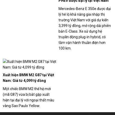
PHEV được đại lý tại Việt Nam
nhận cọc, chạy thuần điện hơn
Mercedes-Benz E 350e được đại
100 km
lý hé lộ khả năng gia nhập thị
trường Việt Nam với giá dự kiến
3,399 tỷ đồng, mở rộng dải phiên
bản E-Class. Xe sử dụng hệ
truyền động plug-in hybrid, có
tầm vận hành thuần điện hơn
100 km.
Xuất hiện BMW M2 G87 tại Việt
Nam: Giá từ 4,099 tỷ đồng
Một chiếc BMW M2 thế hệ mới
(mã G87) vừa bị bắt gặp xuất
hiện tại đại lý với ngoại thất màu
vàng Sao Paulo Yellow.