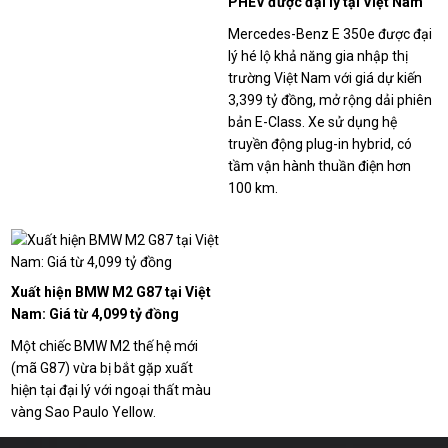
PHEV được đại lý tại Việt Nam
nhận cọc, chạy thuần điện hơn
Mercedes-Benz E 350e được đại
100 km
lý hé lộ khả năng gia nhập thị
trường Việt Nam với giá dự kiến
3,399 tỷ đồng, mở rộng dải phiên
bản E-Class. Xe sử dụng hệ
truyền động plug-in hybrid, có
tầm vận hành thuần điện hơn
100 km.
Xuất hiện BMW M2 G87 tại Việt
Nam: Giá từ 4,099 tỷ đồng
Một chiếc BMW M2 thế hệ mới
(mã G87) vừa bị bắt gặp xuất
hiện tại đại lý với ngoại thất màu
vàng Sao Paulo Yellow.