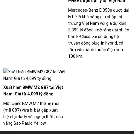
PHEV được đại lý tại Việt Nam
nhận cọc, chạy thuần điện hơn
Mercedes-Benz E 350e được đại
100 km
lý hé lộ khả năng gia nhập thị
trường Việt Nam với giá dự kiến
3,399 tỷ đồng, mở rộng dải phiên
bản E-Class. Xe sử dụng hệ
truyền động plug-in hybrid, có
tầm vận hành thuần điện hơn
100 km.
Xuất hiện BMW M2 G87 tại Việt
Nam: Giá từ 4,099 tỷ đồng
Một chiếc BMW M2 thế hệ mới
(mã G87) vừa bị bắt gặp xuất
hiện tại đại lý với ngoại thất màu
vàng Sao Paulo Yellow.