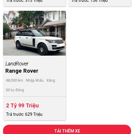
Trả trước: 315 Triệu
Trả trước: 156 Triệu
LandRover
Range Rover
Supercharged 5.0
48,000 km
Nhập khẩu
Xăng
SCV8 2013
Số tự động
2 Tỷ 99 Triệu
Trả trước: 629 Triệu
TẢI THÊM XE